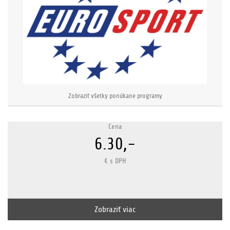
Zobraziť všetky ponúkane programy
Cena
6.30,-
€ s DPH
Zobraziť viac