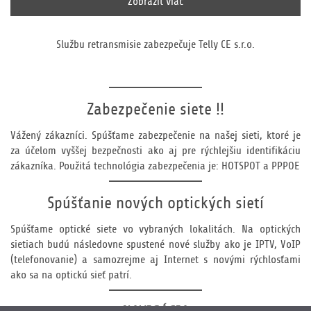
Zobraziť viac
Službu retransmisie zabezpečuje Telly CE s.r.o.
Zabezpečenie siete !!
Vážený zákazníci. Spúšťame zabezpečenie na našej sieti, ktoré je
za účelom vyššej bezpečnosti ako aj pre rýchlejšiu identifikáciu
zákazníka. Použitá technológia zabezpečenia je: HOTSPOT a PPPOE
Spúšťanie nových optických sietí
Spúšťame optické siete vo vybraných lokalitách. Na optických
sietiach budú následovne spustené nové služby ako je IPTV, VoIP
(telefonovanie) a samozrejme aj Internet s novými rýchlosťami
ako sa na optickú sieť patrí.