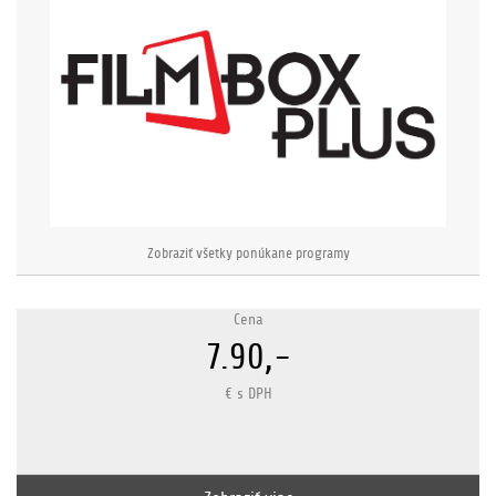
Zobraziť všetky ponúkane programy
Cena
7.90,-
€ s DPH