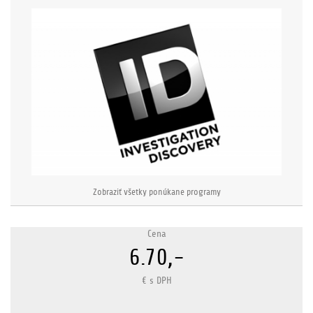
Zobraziť všetky ponúkane programy
Cena
6.70,-
€ s DPH