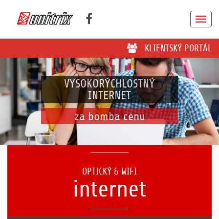
KLIENTSKÝ PORTÁL
VYSOKORÝCHLOSTNÝ
INTERNET
za bomba cenu
OPTICKÝ & WIFI
internet